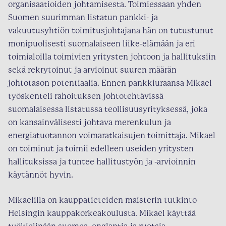
organisaatioiden johtamisesta. Toimiessaan yhden
Suomen suurimman listatun pankki- ja
vakuutusyhtiön toimitusjohtajana hän on tutustunut
monipuolisesti suomalaiseen liike-elämään ja eri
toimialoilla toimivien yritysten johtoon ja hallituksiin
sekä rekrytoinut ja arvioinut suuren määrän
johtotason potentiaalia. Ennen pankkiuraansa Mikael
työskenteli rahoituksen johtotehtävissä
suomalaisessa listatussa teollisuusyrityksessä, joka
on kansainvälisesti johtava merenkulun ja
energiatuotannon voimaratkaisujen toimittaja. Mikael
on toiminut ja toimii edelleen useiden yritysten
hallituksissa ja tuntee hallitustyön ja -arvioinnin
käytännöt hyvin.
Mikaelilla on kauppatieteiden maisterin tutkinto
Helsingin kauppakorkeakoulusta. Mikael käyttää