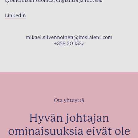
työkielinään suomea, englantia ja ruotsia.
LinkedIn
mikael.silvennoinen@imstalent.com
+358 50 1537
Ota yhteyttä
Hyvän johtajan
ominaisuuksia eivät ole