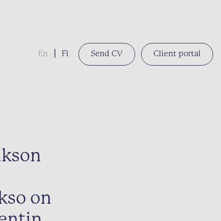
En
|
Fi
Send CV
Client portal
akson
akso on
entin