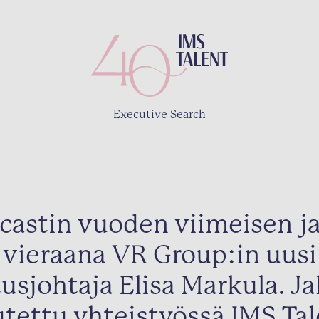
Executive Search
castin vuoden viimeisen j
vieraana VR Group:in uusi
usjohtaja Elisa Markula. J
utettu yhteistyössä IMS Tal