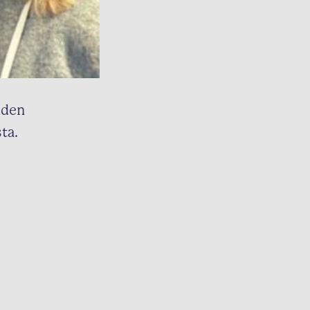
uden
ta.