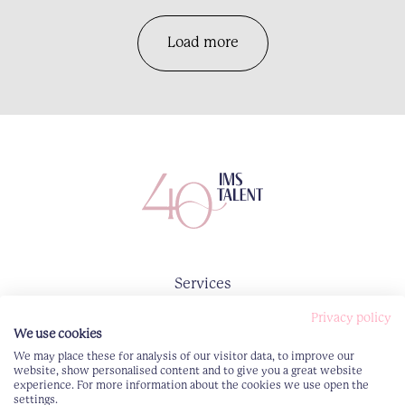
Load more
Services
Consultants
Privacy policy
About
We use cookies
We may place these for analysis of our visitor data, to improve our
Contact
website, show personalised content and to give you a great website
experience. For more information about the cookies we use open the
settings.